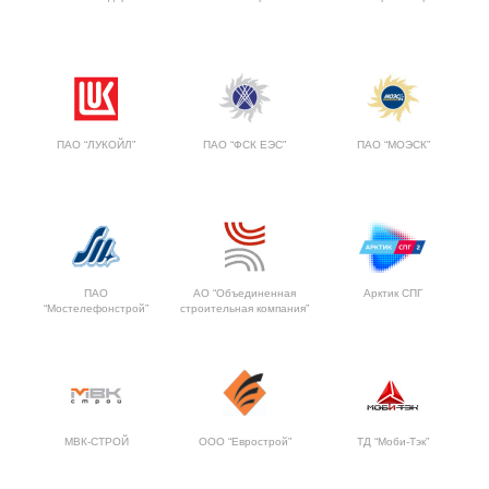
ПАО “ЛУКОЙЛ”
ПАО “ФСК ЕЭС”
ПАО “МОЭСК”
ПАО
АО “Объединенная
Арктик СПГ
“Мостелефонстрой”
строительная компания”
МВК-СТРОЙ
ООО “Еврострой”
ТД “Моби-Тэк”