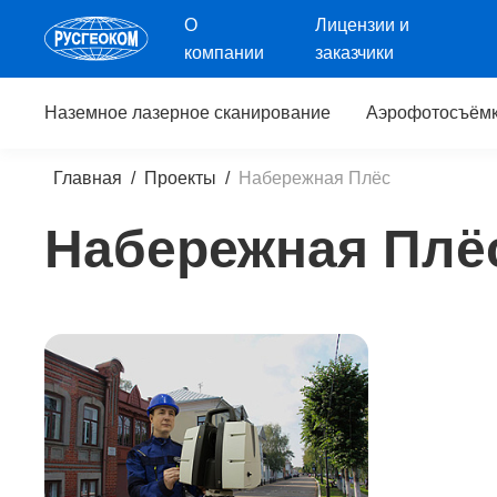
О
Лицензии и
компании
заказчики
Наземное
лазерное
сканирование
Аэрофотосъём
Главная
/
Проекты
/
Набережная Плёс
Набережная Плё